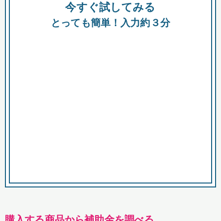
今すぐ試してみる
種類
都
補助金
とっても簡単！入力約３分
助成金
融資
出資
公募期間
市
募集中のみ
購入する商品・サービス
商品で絞り込む
対象経費で絞り込む
キーワード
購入する商品から補助金を調べる