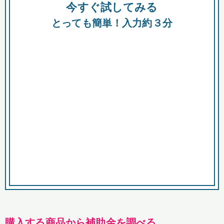
今すぐ試してみる
種類
都
補助金
とっても簡単！入力約３分
助成金
融資
出資
公募期間
市
募集中のみ
購入する商品・サービス
商品で絞り込む
対象経費で絞り込む
キーワード
購入する商品から補助金を調べる