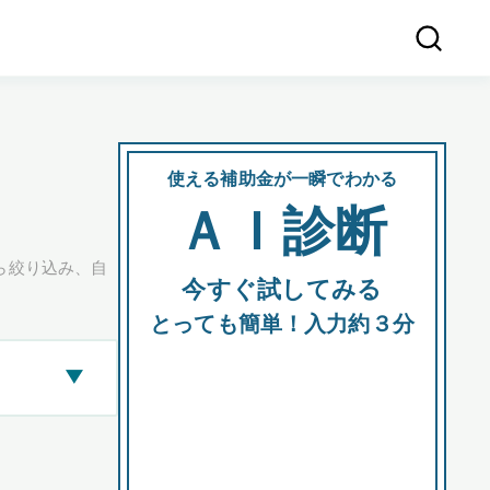
使える補助金が一瞬でわかる
会社
ＡＩ診断
所在
ら絞り込み、自
今すぐ試してみる
都道府
とっても簡単！入力約３分
▶
市区町