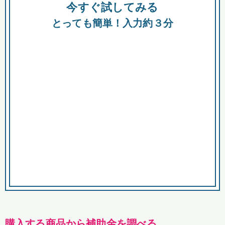
今すぐ試してみる
種類
都
補助金
とっても簡単！入力約３分
助成金
融資
出資
公募期間
市
募集中のみ
購入する商品・サービス
商品で絞り込む
対象経費で絞り込む
キーワード
購入する商品から補助金を調べる