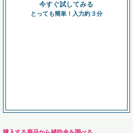
今すぐ試してみる
種類
都
補助金
とっても簡単！入力約３分
助成金
融資
出資
公募期間
市
募集中のみ
購入する商品・サービス
商品で絞り込む
対象経費で絞り込む
キーワード
購入する商品から補助金を調べる