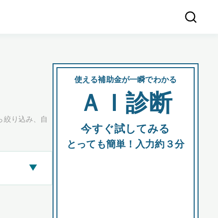
使える補助金が一瞬でわかる
会社
ＡＩ診断
所在
ら絞り込み、自
今すぐ試してみる
都道府
とっても簡単！入力約３分
▶
市区町