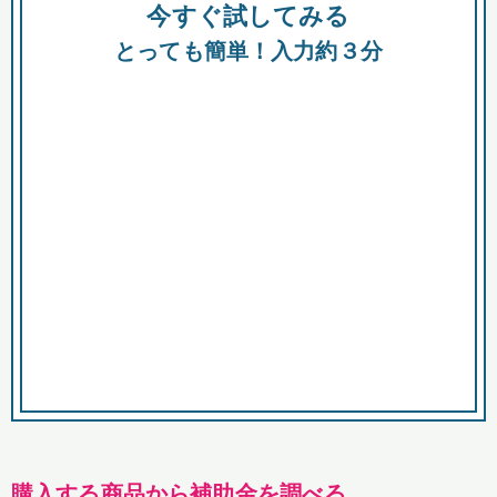
今すぐ試してみる
種類
都
補助金
とっても簡単！入力約３分
助成金
融資
出資
公募期間
市
募集中のみ
購入する商品・サービス
商品で絞り込む
対象経費で絞り込む
キーワード
購入する商品から補助金を調べる