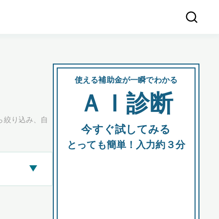
使える補助金が一瞬でわかる
会社
ＡＩ診断
所在
ら絞り込み、自
今すぐ試してみる
都道府
とっても簡単！入力約３分
▶
市区町