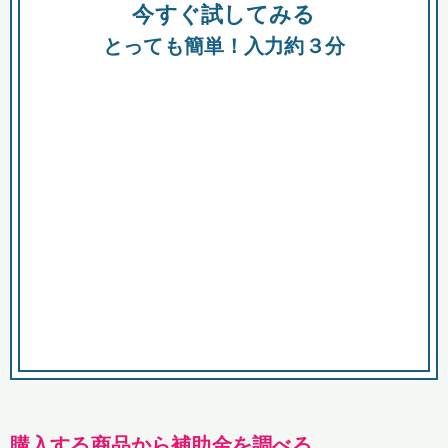
今すぐ試してみる
種類
都
補助金
とっても簡単！入力約３分
助成金
融資
出資
公募期間
市
募集中のみ
購入する商品・サービス
商品で絞り込む
対象経費で絞り込む
キーワード
購入する商品から補助金を調べる