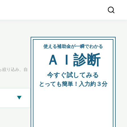
使える補助金が一瞬でわかる
会社
ＡＩ診断
所在
ら絞り込み、自
今すぐ試してみる
都道府
とっても簡単！入力約３分
▶
市区町