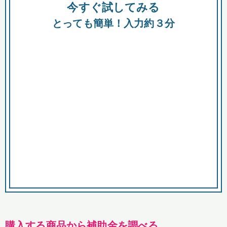
今すぐ試してみる
種類
都
補助金
とっても簡単！入力約３分
助成金
融資
出資
公募期間
市
募集中のみ
購入する商品・サービス
商品で絞り込む
対象経費で絞り込む
キーワード
購入する商品から補助金を調べる