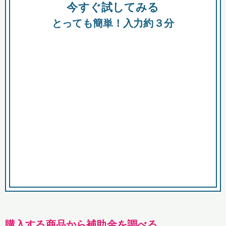
今すぐ試してみる
種類
都
補助金
とっても簡単！入力約３分
助成金
融資
出資
公募期間
市
募集中のみ
購入する商品・サービス
商品で絞り込む
対象経費で絞り込む
キーワード
購入する商品から補助金を調べる