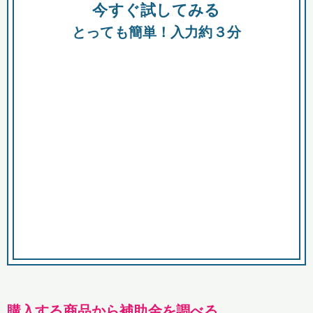
今すぐ試してみる
種類
都
補助金
とっても簡単！入力約３分
助成金
融資
出資
公募期間
市
募集中のみ
購入する商品・サービス
商品で絞り込む
対象経費で絞り込む
キーワード
購入する商品から補助金を調べる