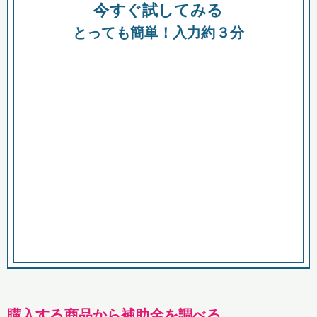
今すぐ試してみる
種類
都
補助金
とっても簡単！入力約３分
助成金
融資
出資
公募期間
市
募集中のみ
購入する商品・サービス
商品で絞り込む
対象経費で絞り込む
キーワード
購入する商品から補助金を調べる