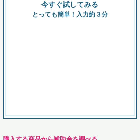
今すぐ試してみる
種類
都
補助金
とっても簡単！入力約３分
助成金
融資
出資
公募期間
市
募集中のみ
購入する商品・サービス
商品で絞り込む
対象経費で絞り込む
キーワード
購入する商品から補助金を調べる