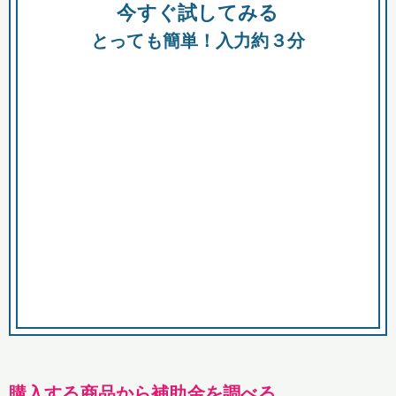
今すぐ試してみる
種類
都
補助金
とっても簡単！入力約３分
助成金
融資
出資
公募期間
市
募集中のみ
購入する商品・サービス
商品で絞り込む
対象経費で絞り込む
キーワード
購入する商品から補助金を調べる