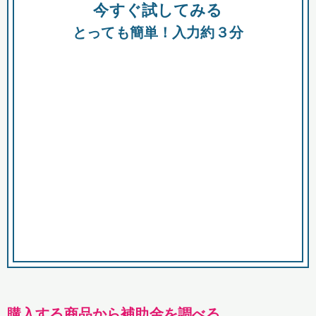
今すぐ試してみる
種類
都
補助金
とっても簡単！入力約３分
助成金
融資
出資
公募期間
市
募集中のみ
購入する商品・サービス
商品で絞り込む
対象経費で絞り込む
キーワード
購入する商品から補助金を調べる