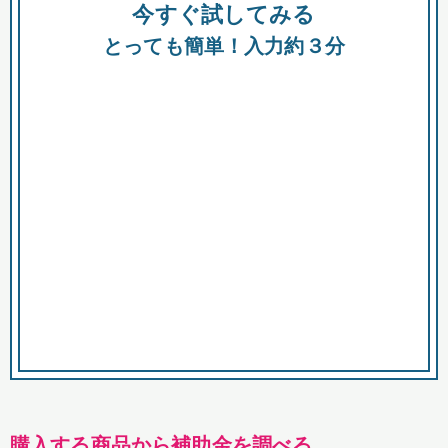
今すぐ試してみる
種類
都
補助金
とっても簡単！入力約３分
助成金
融資
出資
公募期間
市
募集中のみ
購入する商品・サービス
商品で絞り込む
対象経費で絞り込む
キーワード
購入する商品から補助金を調べる