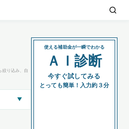
使える補助金が一瞬でわかる
会社
ＡＩ診断
所在
ら絞り込み、自
今すぐ試してみる
都道府
とっても簡単！入力約３分
▶
市区町