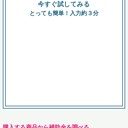
今すぐ試してみる
種類
都
補助金
とっても簡単！入力約３分
助成金
融資
出資
公募期間
市
募集中のみ
購入する商品・サービス
商品で絞り込む
対象経費で絞り込む
キーワード
購入する商品から補助金を調べる