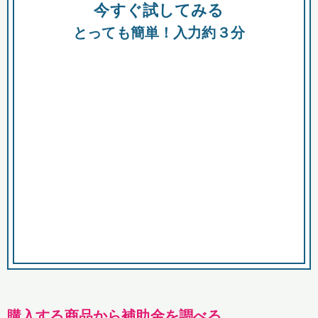
今すぐ試してみる
種類
都
補助金
とっても簡単！入力約３分
助成金
融資
出資
公募期間
市
募集中のみ
購入する商品・サービス
商品で絞り込む
対象経費で絞り込む
キーワード
購入する商品から補助金を調べる