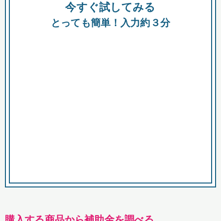
今すぐ試してみる
種類
都
補助金
とっても簡単！入力約３分
助成金
融資
出資
公募期間
市
募集中のみ
購入する商品・サービス
商品で絞り込む
対象経費で絞り込む
キーワード
購入する商品から補助金を調べる