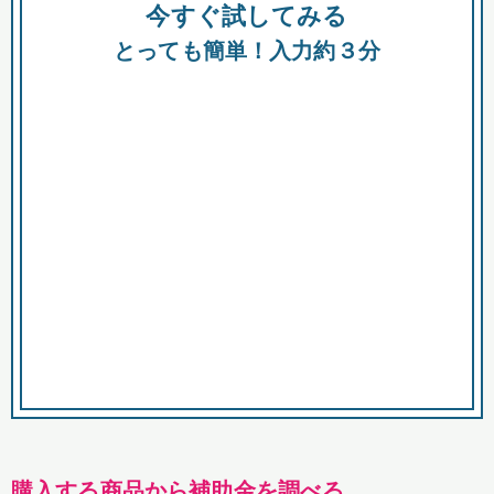
今すぐ試してみる
種類
都
補助金
とっても簡単！入力約３分
助成金
融資
出資
公募期間
市
募集中のみ
購入する商品・サービス
商品で絞り込む
対象経費で絞り込む
キーワード
購入する商品から補助金を調べる