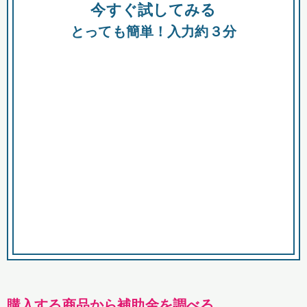
今すぐ試してみる
種類
都
補助金
とっても簡単！入力約３分
助成金
融資
出資
公募期間
市
募集中のみ
購入する商品・サービス
商品で絞り込む
対象経費で絞り込む
キーワード
購入する商品から補助金を調べる