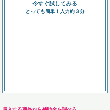
今すぐ試してみる
種類
都
補助金
とっても簡単！入力約３分
助成金
融資
出資
公募期間
市
募集中のみ
購入する商品・サービス
商品で絞り込む
対象経費で絞り込む
キーワード
購入する商品から補助金を調べる