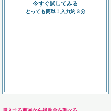
今すぐ試してみる
種類
都
補助金
とっても簡単！入力約３分
助成金
融資
出資
公募期間
市
募集中のみ
購入する商品・サービス
商品で絞り込む
対象経費で絞り込む
キーワード
購入する商品から補助金を調べる