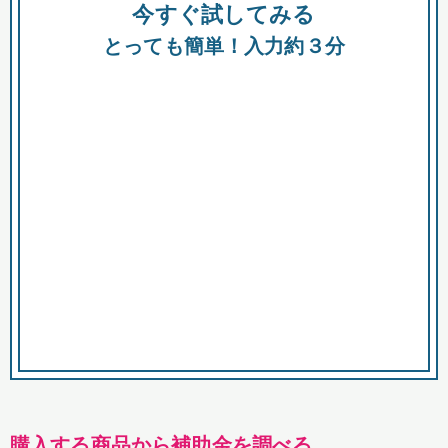
今すぐ試してみる
種類
都
補助金
とっても簡単！入力約３分
助成金
融資
出資
公募期間
市
募集中のみ
購入する商品・サービス
商品で絞り込む
対象経費で絞り込む
キーワード
購入する商品から補助金を調べる