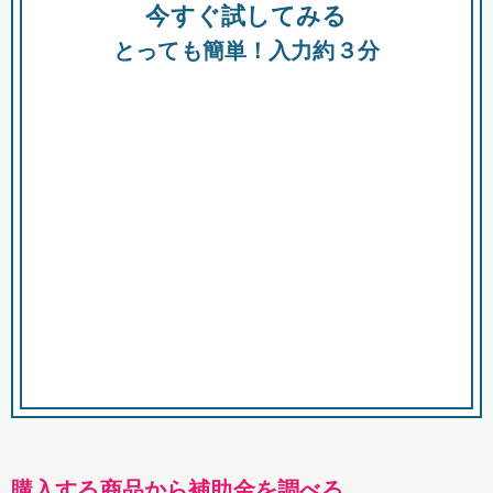
今すぐ試してみる
種類
都
補助金
とっても簡単！入力約３分
助成金
融資
出資
公募期間
市
募集中のみ
購入する商品・サービス
商品で絞り込む
対象経費で絞り込む
キーワード
購入する商品から補助金を調べる