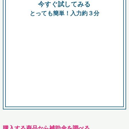
今すぐ試してみる
種類
都
補助金
とっても簡単！入力約３分
助成金
融資
出資
公募期間
市
募集中のみ
購入する商品・サービス
商品で絞り込む
対象経費で絞り込む
キーワード
購入する商品から補助金を調べる