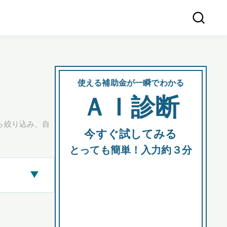
使える補助金が一瞬でわかる
会社
ＡＩ診断
所在
ら絞り込み、自
今すぐ試してみる
都道府
とっても簡単！入力約３分
▶
市区町