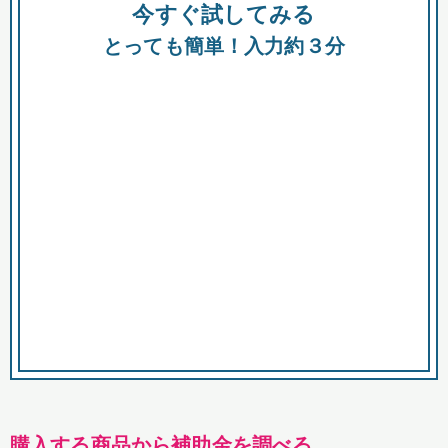
今すぐ試してみる
種類
都
補助金
とっても簡単！入力約３分
助成金
融資
出資
公募期間
市
募集中のみ
購入する商品・サービス
商品で絞り込む
対象経費で絞り込む
キーワード
購入する商品から補助金を調べる