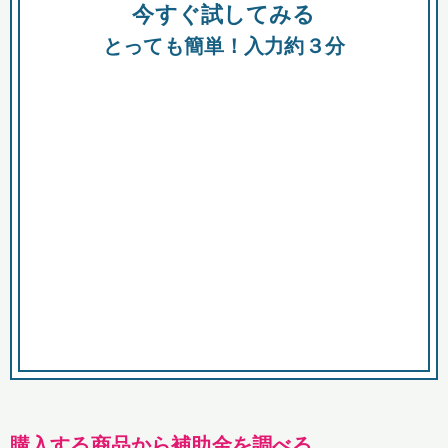
今すぐ試してみる
種類
都
補助金
とっても簡単！入力約３分
助成金
融資
出資
公募期間
市
募集中のみ
購入する商品・サービス
商品で絞り込む
対象経費で絞り込む
キーワード
購入する商品から補助金を調べる