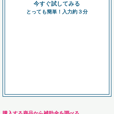
今すぐ試してみる
種類
都
補助金
とっても簡単！入力約３分
助成金
融資
出資
公募期間
市
募集中のみ
購入する商品・サービス
商品で絞り込む
対象経費で絞り込む
キーワード
購入する商品から補助金を調べる