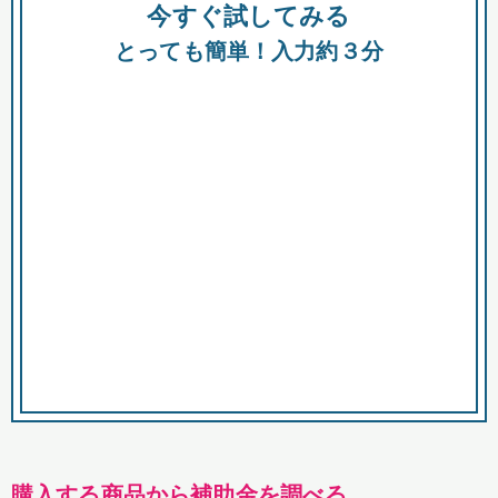
今すぐ試してみる
種類
都
補助金
とっても簡単！入力約３分
助成金
融資
出資
公募期間
市
募集中のみ
購入する商品・サービス
商品で絞り込む
対象経費で絞り込む
キーワード
購入する商品から補助金を調べる