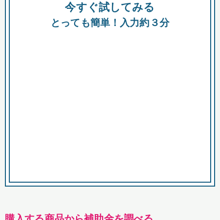
今すぐ試してみる
種類
都
補助金
とっても簡単！入力約３分
助成金
融資
出資
公募期間
市
募集中のみ
購入する商品・サービス
商品で絞り込む
対象経費で絞り込む
キーワード
購入する商品から補助金を調べる