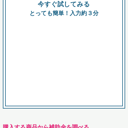
今すぐ試してみる
種類
都
補助金
とっても簡単！入力約３分
助成金
融資
出資
公募期間
市
募集中のみ
購入する商品・サービス
商品で絞り込む
対象経費で絞り込む
キーワード
購入する商品から補助金を調べる