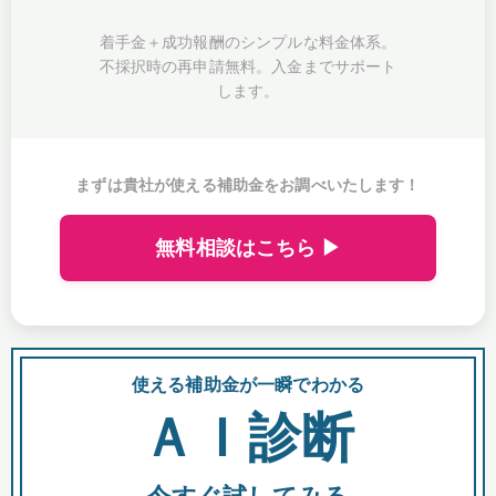
着手金＋成功報酬のシンプルな料金体系。
不採択時の再申請無料。入金までサポート
します。
まずは貴社が使える補助金をお調べいたします！
無料相談はこちら ▶
使える補助金が一瞬でわかる
会
ＡＩ診断