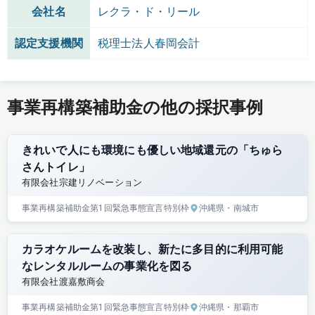
会社名
レクラ・ド・リール
認定支援機関
税理士法人春岡会計
事業再構築補助金の他の採択事例
きれいで人にも環境にも優しい地域還元の「ちゅら
さんトイレ」
有限会社宗建リノベーション
事業再構築補助金
第1回
緊急事態宣言特別枠
沖縄県
・南城市
カラオケルームを改装し、新たに多目的に利用可能
なレンタルルームの事業化を図る
有限会社渡嘉敷商会
事業再構築補助金
第1回
緊急事態宣言特別枠
沖縄県
・那覇市