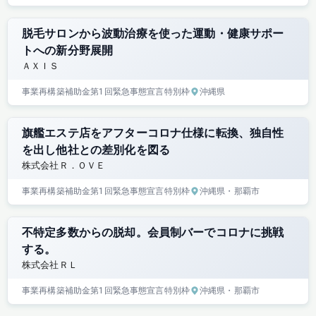
脱毛サロンから波動治療を使った運動・健康サポー
トへの新分野展開
ＡＸＩＳ
事業再構築補助金
第1回
緊急事態宣言特別枠
沖縄県
旗艦エステ店をアフターコロナ仕様に転換、独自性
を出し他社との差別化を図る
株式会社Ｒ．ＯＶＥ
事業再構築補助金
第1回
緊急事態宣言特別枠
沖縄県
・那覇市
不特定多数からの脱却。会員制バーでコロナに挑戦
する。
株式会社ＲＬ
事業再構築補助金
第1回
緊急事態宣言特別枠
沖縄県
・那覇市