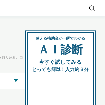
使える補助金が一瞬でわかる
会社
ＡＩ診断
所在
ら絞り込み、自
今すぐ試してみる
都道府
とっても簡単！入力約３分
▶
市区町