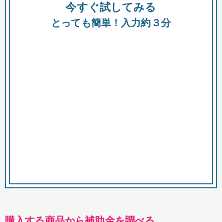
今すぐ試してみる
種類
都
補助金
とっても簡単！入力約３分
助成金
融資
出資
公募期間
市
募集中のみ
購入する商品・サービス
商品で絞り込む
対象経費で絞り込む
キーワード
購入する商品から補助金を調べる