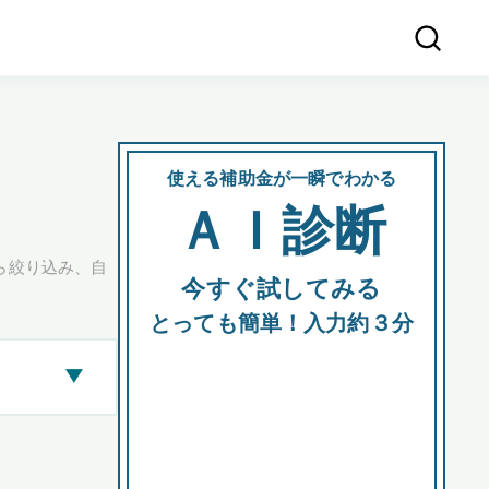
使える補助金が一瞬でわかる
会社
ＡＩ診断
所在
ら絞り込み、自
今すぐ試してみる
都道府
とっても簡単！入力約３分
▶
市区町