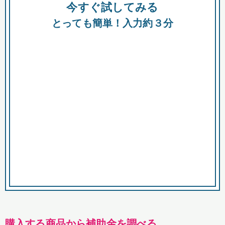
今すぐ試してみる
種類
都
補助金
とっても簡単！入力約３分
助成金
融資
出資
公募期間
市
募集中のみ
購入する商品・サービス
商品で絞り込む
対象経費で絞り込む
キーワード
購入する商品から補助金を調べる