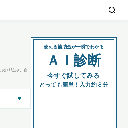
使える補助金が一瞬でわかる
会社
ＡＩ診断
所在
ら絞り込み、自
今すぐ試してみる
都道府
とっても簡単！入力約３分
▶
市区町