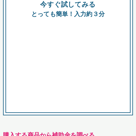
今すぐ試してみる
種類
都
補助金
とっても簡単！入力約３分
助成金
融資
出資
公募期間
市
募集中のみ
購入する商品・サービス
商品で絞り込む
対象経費で絞り込む
キーワード
購入する商品から補助金を調べる