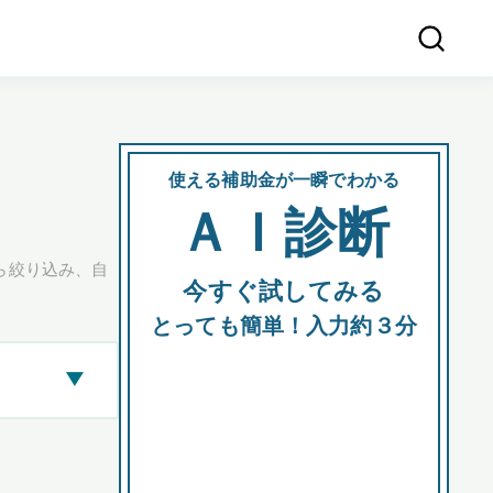
使える補助金が一瞬でわかる
会社
ＡＩ診断
所在
ら絞り込み、自
今すぐ試してみる
都道府
とっても簡単！入力約３分
▶
市区町