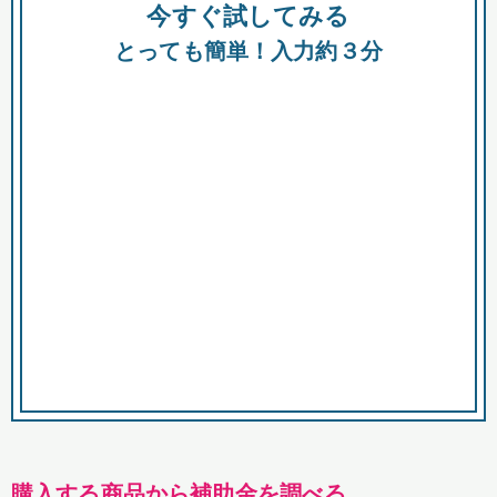
今すぐ試してみる
種類
都
補助金
とっても簡単！入力約３分
助成金
融資
出資
公募期間
市
募集中のみ
購入する商品・サービス
商品で絞り込む
対象経費で絞り込む
キーワード
購入する商品から補助金を調べる