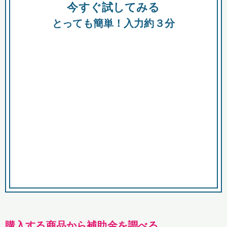
今すぐ試してみる
種類
都
補助金
とっても簡単！入力約３分
助成金
融資
出資
公募期間
市
募集中のみ
購入する商品・サービス
商品で絞り込む
対象経費で絞り込む
キーワード
購入する商品から補助金を調べる