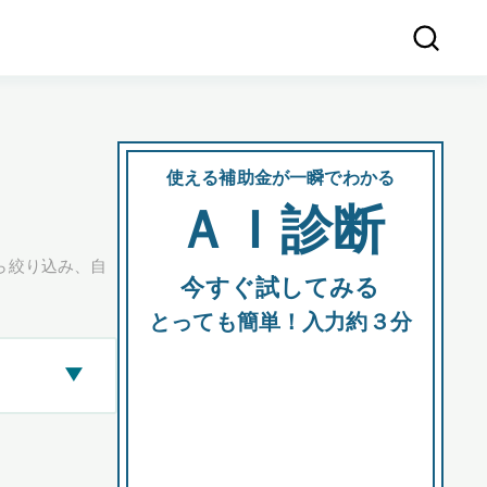
使える補助金が一瞬でわかる
会社
ＡＩ診断
所在
ら絞り込み、自
今すぐ試してみる
都道府
とっても簡単！入力約３分
▶
市区町