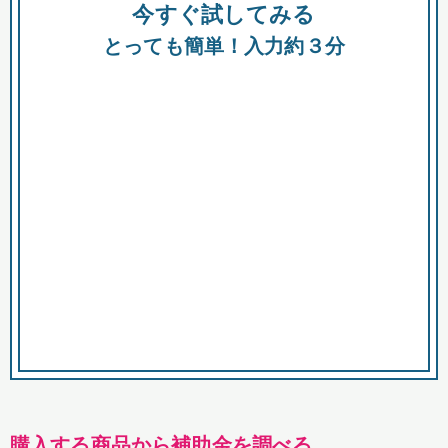
今すぐ試してみる
種類
都
補助金
とっても簡単！入力約３分
助成金
融資
出資
公募期間
市
募集中のみ
購入する商品・サービス
商品で絞り込む
対象経費で絞り込む
キーワード
購入する商品から補助金を調べる