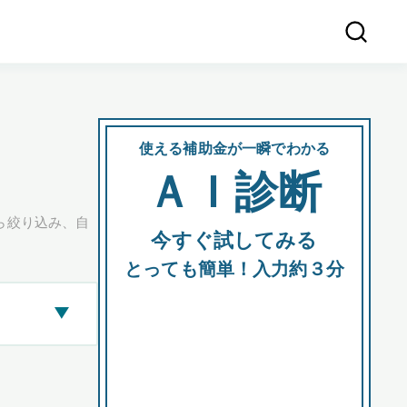
使える補助金が一瞬でわかる
会社
ＡＩ診断
所在
ら絞り込み、自
今すぐ試してみる
都道府
とっても簡単！入力約３分
▶
市区町