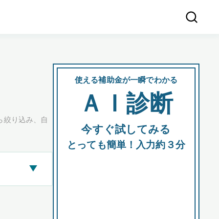
使える補助金が一瞬でわかる
会社
ＡＩ診断
所在
ら絞り込み、自
今すぐ試してみる
都道府
とっても簡単！入力約３分
▶
市区町